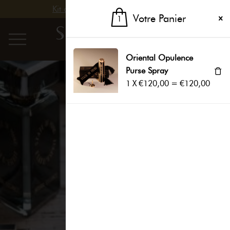
Kit d’échantillons 100% remboursé
Votre Panier
1
1
Oriental Opulence
Purse Spray
1
X
€
120,00
=
€
120,00
Parfum