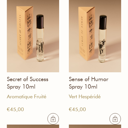
Secret of Success
Sense of Humor
Spray 10ml
Spray 10ml
Aromatique Fruité
Vert Hespéridé
€
45,00
€
45,00