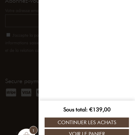
Abonnez-vous et obtenez 10% de réduction !
Votre adresse email
J'accepte la politique de confidentialité du site et donc que les
informations saisies soient exploitées dans le cadre de ma demande
et de la relation commerciale qui peut en découler.
Secure payment
Sous total
€
139,00
CONTINUER LES ACHATS
1
VOIR LE PANIER
Copyright © 2021 State Of Mind, Inc. All rights reserved