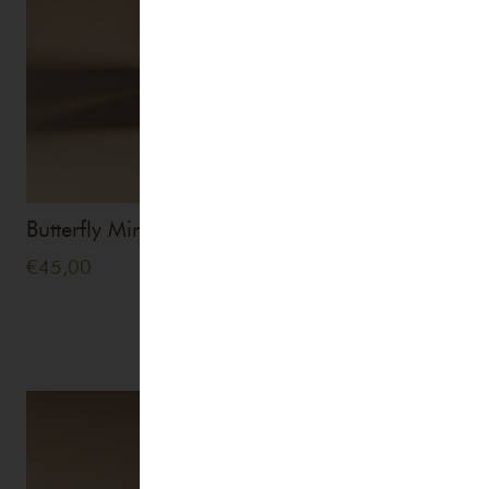
Butterfly Mind Thé
€
45,00