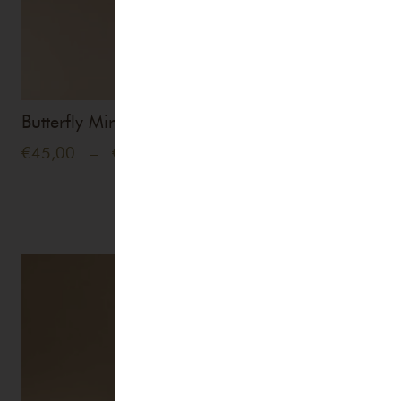
Butterfly Mind Parfum
Plage
€
45,00
–
€
255,00
de
prix :
€45,00
à
€255,00