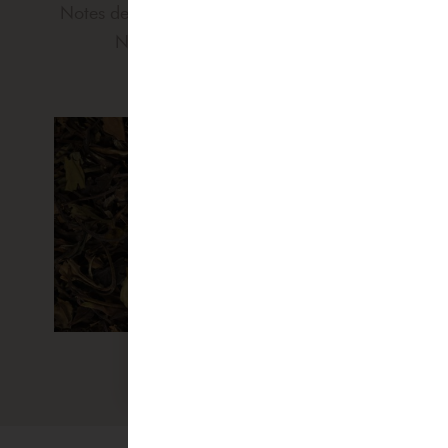
Notes de coeur: Feuilles de noisette, Feijoa
Notes de fond: Cerise, Musc