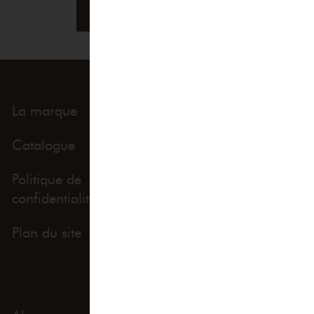
THE WHOLE UNIVERSE
La marque
Univers
Catalogue
Évènements
Politique de
Politique de retour
confidentialité
Plan du site