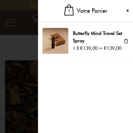
Kit d’échantillons 100% remboursé
«Butterfly Mind Travel Set Spray» a été ajouté à
Votre Panier
1
votre panier.
Voir le panier
1
Butterfly Mind Travel Set
Spray
1
X
€
139,00
=
€
139,00