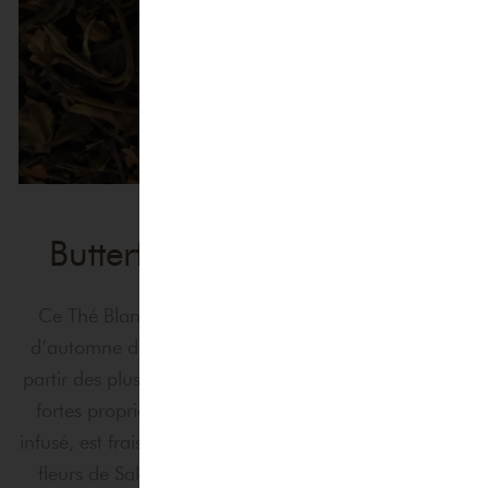
Butterfly Mind Thé en vrac
Ce Thé Blanc Butterfly Mind provient de la récolte
d’automne de la province de Fujian. Il est produit à
partir des plus jeunes feuilles de thé qui possèdent de
fortes propriétés antioxydantes. Son goût, une fois
infusé, est frais et floral. Délicatement parfumé par les
fleurs de Sakura et l’exotique Feijoa, il donne une