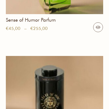
Sense of Humor Parfum
Plage
€
45,00
–
€
255,00
de
prix :
€45,00
à
€255,00