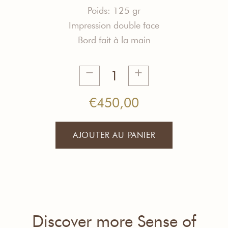
Poids:
125 gr
Impression double face
Bord fait à la main
quantité
de
Sense
€
450,00
Of
Humor
AJOUTER AU PANIER
Foulard
Discover more Sense of