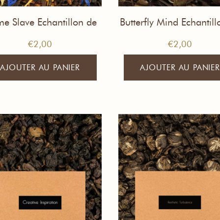
me Slave Echantillon de
Butterfly Mind Echantill
Thé
Thé
€
2,00
€
2,00
AJOUTER AU PANIER
AJOUTER AU PANIER