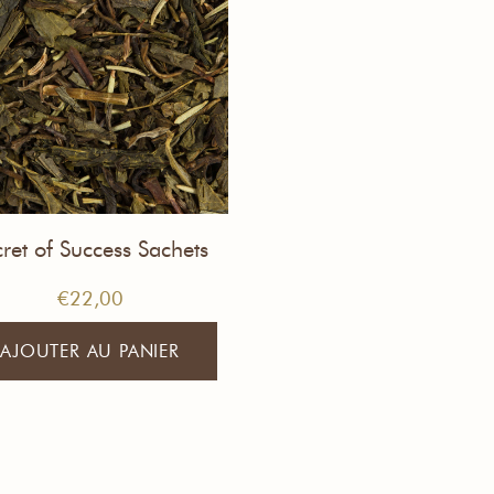
ret of Success Sachets
Mousseline de Thé
€
22,00
AJOUTER AU PANIER