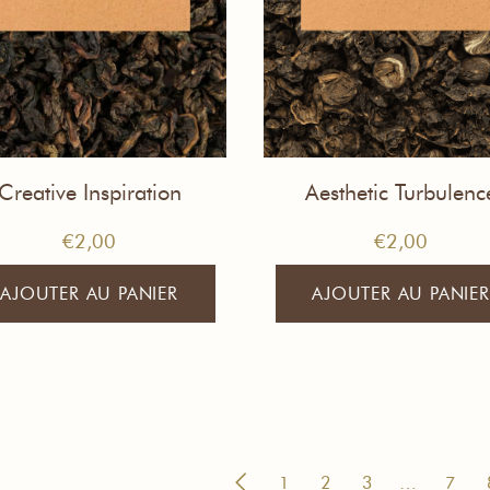
Creative Inspiration
Aesthetic Turbulenc
Echantillon de Thé
Echantillon de Thé
€
2,00
€
2,00
AJOUTER AU PANIER
AJOUTER AU PANIER
1
2
3
…
7