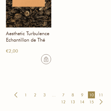
Aesthetic Turbulence
Echantillon de Thé
€
2,00
1
2
3
…
7
8
9
10
11
12
13
14
15