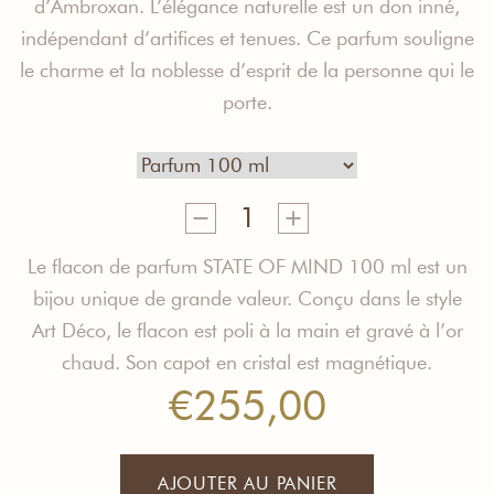
d’Ambroxan. L’élégance naturelle est un don inné,
indépendant d’artifices et tenues. Ce parfum souligne
le charme et la noblesse d’esprit de la personne qui le
porte.
quantité
de
Natural
Le flacon de parfum STATE OF MIND 100 ml est un
Elegance
bijou unique de grande valeur. Conçu dans le style
Parfum
Art Déco, le flacon est poli à la main et gravé à l’or
chaud. Son capot en cristal est magnétique.
€
255,00
AJOUTER AU PANIER