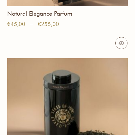
Natural Elegance Parfum
Plage
€
45,00
–
€
255,00
de
prix :
€45,00
à
€255,00